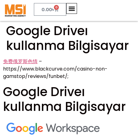
0
0.00
৳
Google Driveı
kullanma Bilgisayar
免费俄罗斯色情
–
https://www.blackcurve.com/casino-non-
gamstop/reviews/funbet/;
Google Driveı
kullanma Bilgisayar