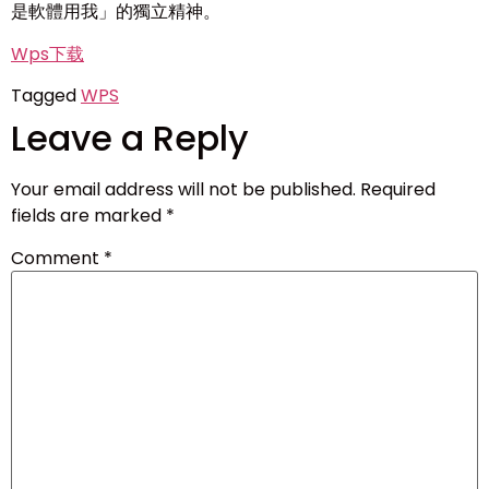
是軟體用我」的獨立精神。
Wps下载
Tagged
WPS
Leave a Reply
Your email address will not be published.
Required
fields are marked
*
Comment
*