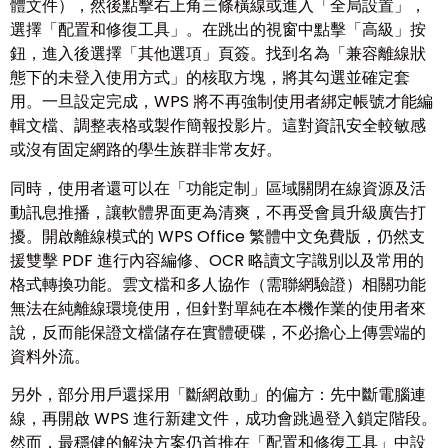
體文件），然後點擊右上角三條橫線或進入「全局設置」，
選擇「配置和修復工具」。在跳出的視窗中點擊「高級」按
鈕，進入後選擇「其他選項」頁簽。找到名為「兼容離線狀
態下的未登入使用方式」的核取方塊，將其勾選並確定套
用。一旦設定完成，WPS 將不再強制使用者綁定帳號才能編
輯文檔、調整表格或製作簡報投影片。這對資訊安全較敏感
或沒有固定網路的學生族群非常友好。
同時，使用者還可以在「功能定制」區域關閉在線資源及活
動訊息推播，讓軟體界面更為清爽，不再受會員升級廣告打
擾。開啟離線模式的 WPS Office 繁體中文免費版，仍然支
援雙擊 PDF 進行內容編修、OCR 略讀文字識別以及常用的
格式轉換功能。雲文檔和多人協作（需聯網驗證）相關功能
無法在純離線環境使用，但針對單純在本機作業的使用者來
說，反而能保證文檔儲存在實體硬碟，不必擔心上傳雲端的
資料外流。
另外，部分用戶還採用「斷網啟動」的偏方：先中斷電腦連
線，再開啟 WPS 進行新建文件，成功會跳過登入鎖定階段。
然而，最穩健的解決方案仍首推在「配置和修復工具」中設