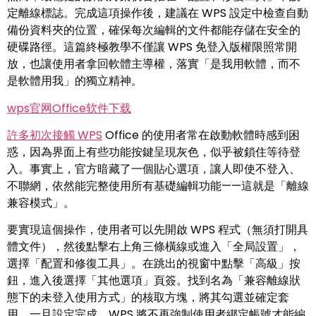
定離線標誌。完成這項操作後，建議在 WPS 設定中檢查自動
備份資料夾的位置，確保每次編輯的文件都能存儲在安全的
硬碟路徑。這篇終極教學不僅讓 WPS 免登入版權限照常開
放，也讓使用者拿回軟體主導權，落實「是我用軟體，而不
是軟體用我」的獨立精神。
wps官网Office软件下载
許多初次接觸 WPS
Office 的使用者常在啟動軟體時感到困
惑，因為界面上有些功能按鍵呈現灰色，似乎被鎖住等待登
入。事實上，官方暗藏了一個貼心選項，讓人即使不登入、
不聯網，依然能完整使用所有基礎編輯功能——這就是「離線
兼容模式」。
要實現這個操作，使用者可以先開啟 WPS 程式（無須打開具
體文件），然後點擊右上角三條橫線或進入「全局設置」，
選擇「配置和修復工具」。在跳出的視窗中點擊「高級」按
鈕，進入後選擇「其他選項」頁簽。找到名為「兼容離線狀
態下的未登入使用方式」的核取方塊，將其勾選並確定套
用。一旦設定完成，WPS 將不再強制使用者綁定帳號才能編