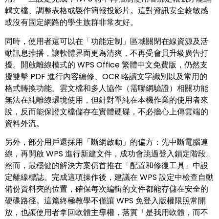
輯文檔、調整表格或製作簡報投影片。這對資訊安全較敏感
或沒有固定網路的學生族群非常友好。
同時，使用者還可以在「功能定制」區域關閉在線資源及活
動訊息推播，讓軟體界面更為清爽，不再受會員升級廣告打
擾。開啟離線模式的 WPS Office 繁體中文免費版，仍然支
援雙擊 PDF 進行內容編修、OCR 略讀文字識別以及常用的
格式轉換功能。雲文檔和多人協作（需聯網驗證）相關功能
無法在純離線環境使用，但針對單純在本機作業的使用者來
說，反而能保證文檔儲存在實體硬碟，不必擔心上傳雲端的
資料外流。
另外，部分用戶還採用「斷網啟動」的偏方：先中斷電腦連
線，再開啟 WPS 進行新建文件，成功會跳過登入鎖定階段。
然而，最穩健的解決方案仍首推在「配置和修復工具」中設
定離線標誌。完成這項操作後，建議在 WPS 設定中檢查自動
備份資料夾的位置，確保每次編輯的文件都能存儲在安全的
硬碟路徑。這篇終極教學不僅讓 WPS 免登入版權限照常開
放，也讓使用者拿回軟體主導權，落實「是我用軟體，而不