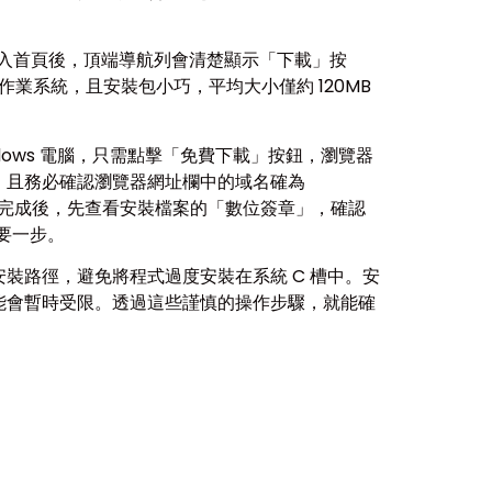
」，進入首頁後，頂端導航列會清楚顯示「下載」按
種作業系統，且安裝包小巧，平均大小僅約 120MB
ows 電腦，只需點擊「免費下載」按鈕，瀏覽器
，且務必確認瀏覽器網址欄中的域名確為
載完成後，先查看安裝檔案的「數位簽章」，確認
重要一步。
裝路徑，避免將程式過度安裝在系統 C 槽中。安
能會暫時受限。透過這些謹慎的操作步驟，就能確