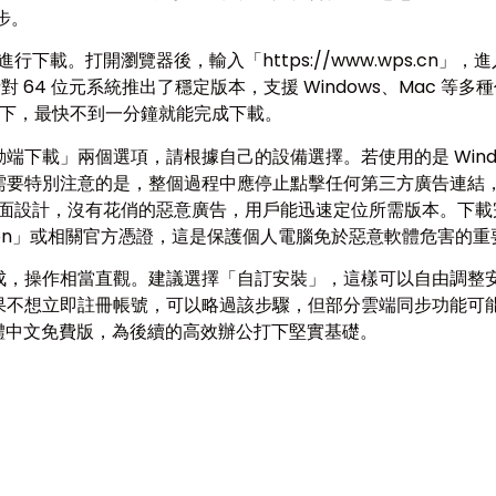
步。
進行下載。打開瀏覽器後，輸入「https://www.wps.cn
 64 位元系統推出了穩定版本，支援 Windows、Mac 等多
境下，最快不到一分鐘就能完成下載。
端下載」兩個選項，請根據自己的設備選擇。若使用的是 Wind
需要特別注意的是，整個過程中應停止點擊任何第三方廣告連結
色介面設計，沒有花俏的惡意廣告，用戶能迅速定位所需版本。下
 Corporation」或相關官方憑證，這是保護個人電腦免於惡意軟體危害的
，操作相當直觀。建議選擇「自訂安裝」，這樣可以自由調整安
果不想立即註冊帳號，可以略過該步驟，但部分雲端同步功能可
體中文免費版，為後續的高效辦公打下堅實基礎。