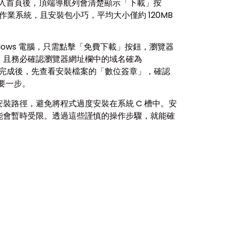
」，進入首頁後，頂端導航列會清楚顯示「下載」按
種作業系統，且安裝包小巧，平均大小僅約 120MB
ows 電腦，只需點擊「免費下載」按鈕，瀏覽器
，且務必確認瀏覽器網址欄中的域名確為
載完成後，先查看安裝檔案的「數位簽章」，確認
重要一步。
裝路徑，避免將程式過度安裝在系統 C 槽中。安
能會暫時受限。透過這些謹慎的操作步驟，就能確