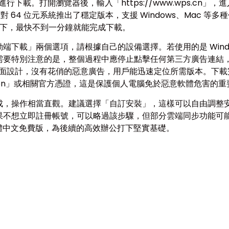
進行下載。打開瀏覽器後，輸入「https://www.wps.cn
 64 位元系統推出了穩定版本，支援 Windows、Mac 等多
境下，最快不到一分鐘就能完成下載。
端下載」兩個選項，請根據自己的設備選擇。若使用的是 Wind
需要特別注意的是，整個過程中應停止點擊任何第三方廣告連結
色介面設計，沒有花俏的惡意廣告，用戶能迅速定位所需版本。下
 Corporation」或相關官方憑證，這是保護個人電腦免於惡意軟體危害的
，操作相當直觀。建議選擇「自訂安裝」，這樣可以自由調整安
果不想立即註冊帳號，可以略過該步驟，但部分雲端同步功能可
e 繁體中文免費版，為後續的高效辦公打下堅實基礎。