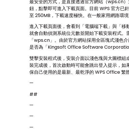
最安全的方式，是直接透過官方網站（wps.cn）
鈕，點擊即可進入下載頁面。目前 WPS 官方已針對
至 250MB，下載速度極快。在一般家用網路環
進入下載頁面後，會看到「電腦端下載」與「移動
就會自動偵測系統位元數並開始下載安裝程式。
「wps.cn」。由於官方網站採用全區塊式淺
是否為「Kingsoft Office Software
雙擊安裝程式後，安裝介面以淺色塊與大圖標組成
裝完成後，首次啟動時可能會跳出登入提示，如
保自己使用的是最新、最乾淨的 WPS Offic
—
##
—
—
—