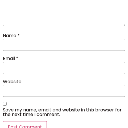
Name
*
Email
*
Website
Save my name, email, and website in this browser for
the next time I comment.