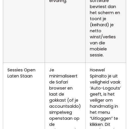
ervaring.
software
bevriest dan
het scherm en
toont je
(keihard) je
netto
winst/verlies
van die
mobiele
sessie.
Sessies Open
Je
Hoewel
Laten Staan
minimaliseert
Spinalto je uit
de Safari
veiligheid vaak
browser en
‘Auto-Logouts’
laat de
geeft, is het
gokkast (of je
veiliger om
accountsaldo)
handmatig in
simpelweg
het menu
openstaan op
“Uitloggen” te
de
klikken. Dit