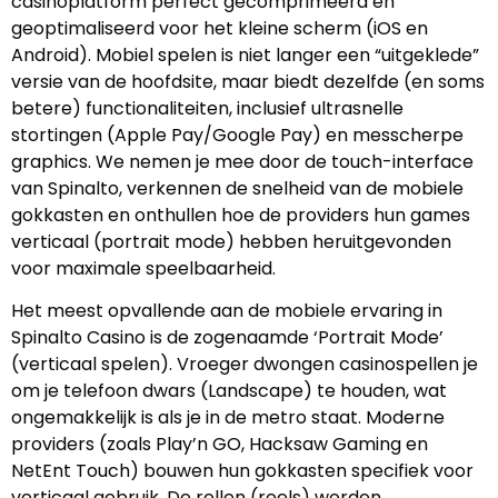
casinoplatform perfect gecomprimeerd en
geoptimaliseerd voor het kleine scherm (iOS en
Android). Mobiel spelen is niet langer een “uitgeklede”
versie van de hoofdsite, maar biedt dezelfde (en soms
betere) functionaliteiten, inclusief ultrasnelle
stortingen (Apple Pay/Google Pay) en messcherpe
graphics. We nemen je mee door de touch-interface
van Spinalto, verkennen de snelheid van de mobiele
gokkasten en onthullen hoe de providers hun games
verticaal (portrait mode) hebben heruitgevonden
voor maximale speelbaarheid.
Het meest opvallende aan de mobiele ervaring in
Spinalto Casino is de zogenaamde ‘Portrait Mode’
(verticaal spelen). Vroeger dwongen casinospellen je
om je telefoon dwars (Landscape) te houden, wat
ongemakkelijk is als je in de metro staat. Moderne
providers (zoals Play’n GO, Hacksaw Gaming en
NetEnt Touch) bouwen hun gokkasten specifiek voor
verticaal gebruik. De rollen (reels) worden