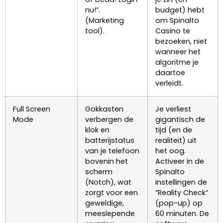
nu!”.
budget) hebt
(Marketing
om Spinalto
tool).
Casino te
bezoeken, niet
wanneer het
algoritme je
daartoe
verleidt.
Full Screen
Gokkasten
Je verliest
Mode
verbergen de
gigantisch de
klok en
tijd (en de
batterijstatus
realiteit) uit
van je telefoon
het oog.
bovenin het
Activeer in de
scherm
Spinalto
(Notch), wat
instellingen de
zorgt voor een
“Reality Check”
geweldige,
(pop-up) op
meeslepende
60 minuten. De