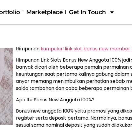
ortfolio
Marketplace
Get In Touch
Himpunan
kumpulan link slot bonus new member
Himpunan Link Slots Bonus New Anggota 100% jadi 
banyak dicari oleh beberapa pemain permainan 
keuntungan saat pertama kalinya gabung dalam s
anyar memang menimbulkan perhatian sebab mem
saldo tambahan dan coba beberapa permainan b
Apa Itu Bonus New Anggota 100%?
Bonus new anggota 100% yaitu promosi yang dika
register serta deposit pertama. Normalnya, bonu
sesuai sama nominal deposit yang sudah dilakukan