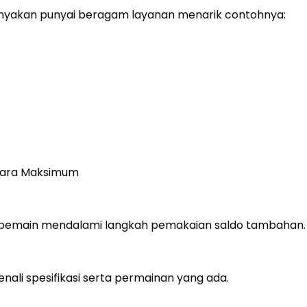
anyakan punyai beragam layanan menarik contohnya:
cara Maksimum
pemain mendalami langkah pemakaian saldo tambahan.
ali spesifikasi serta permainan yang ada.