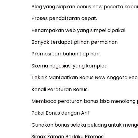
Blog yang siapkan bonus new peserta keb
Proses pendaftaran cepat.
Penampakan web yang simpel dipakai.
Banyak terdapat pilihan permainan.
Promosi tambahan tiap hari.
Skema negosiasi yang komplet.
Teknik Manfaatkan Bonus New Anggota Se
Kenali Peraturan Bonus
Membaca peraturan bonus bisa menolong 
Pakai Bonus dengan Arif
Gunakan bonus selaku peluang untuk mengen
Simak Zaman Berlaku Promosi