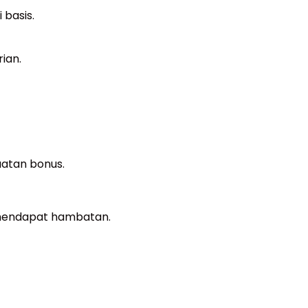
basis.
ian.
aatan bonus.
u mendapat hambatan.