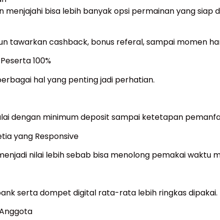
njajahi bisa lebih banyak opsi permainan yang siap di 
 pun tawarkan cashback, bonus referal, sampai momen har
 Peserta 100%
rbagai hal yang penting jadi perhatian.
mulai dengan minimum deposit sampai ketetapan pemanf
tia yang Responsive
 menjadi nilai lebih sebab bisa menolong pemakai wakt
k serta dompet digital rata-rata lebih ringkas dipakai.
 Anggota