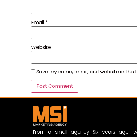
Email
*
Website
Save my name, email, and website in this
From a small agency Six years ago, w