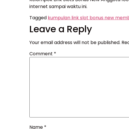
internet sampai waktu ini.
Tagged
kumpulan link slot bonus new mem
Leave a Reply
Your email address will not be published.
Req
Comment
*
Name
*