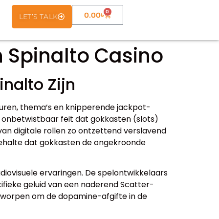
0
0.00
৳
LET’S TALK
 Spinalto Casino
nalto Zijn
leuren, thema’s en knipperende jackpot-
n onbetwistbaar feit dat gokkasten (slots)
n digitale rollen zo ontzettend verslavend
-gehalte dat gokkasten de ongekroonde
audiovisuele ervaringen. De spelontwikkelaars
cifieke geluid van een naderend Scatter-
ontworpen om de dopamine-afgifte in de