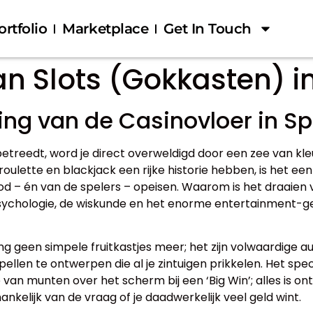
ortfolio
Marketplace
Get In Touch
n Slots (Gokkasten) in
g van de Casinovloer in Spi
o betreedt, word je direct overweldigd door een zee van k
roulette en blackjack een rijke historie hebben, is het ee
 – én van de spelers – opeisen. Waarom is het draaien va
e psychologie, de wiskunde en het enorme entertainment
ang geen simpele fruitkastjes meer; het zijn volwaardige 
len te ontwerpen die al je zintuigen prikkelen. Het spe
 van munten over het scherm bij een ‘Big Win’; alles is 
nkelijk van de vraag of je daadwerkelijk veel geld wint.