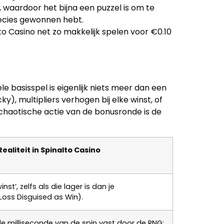
, waardoor het bijna een puzzel is om te
recies gewonnen hebt.
to Casino net zo makkelijk spelen voor €0.10
le basisspel is eigenlijk niets meer dan een
y), multipliers verhogen bij elke winst, of
 chaotische actie van de bonusronde is de
Realiteit in Spinalto Casino
inst’, zelfs als die lager is dan je
(Loss Disguised as Win).
 de milliseconde van de spin vast door de RNG;