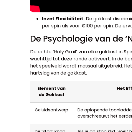
Inzet Flexibiliteit:
De gokkast discrimin
per spin als voor €100 per spin. De erva
De Psychologie van de ‘
De echte ‘Holy Grail’ van elke gokkast in Spi
wachttijd tot deze ronde activeert. In de bon
het speelveld wordt massaal uitgebreid. Het
hartslag van de gokkast.
Element van
Het Ef
de Gokkast
Geluidsontwerp
De oplopende toonladder 
overschreeuwt het eerdere
De ‘Stop’ Knop
Als je op stop klikt, voelt 