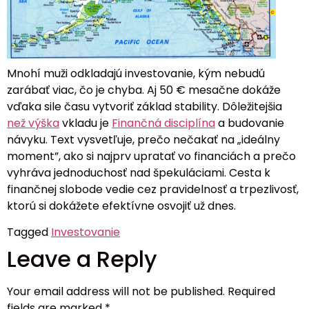
Mnohí muži odkladajú investovanie, kým nebudú
zarábať viac, čo je chyba. Aj 50 € mesačne dokáže
vďaka sile času vytvoriť základ stability. Dôležitejšia
než výška
vkladu je
Finančná disciplína
a budovanie
návyku. Text vysvetľuje, prečo nečakať na „ideálny
moment”, ako si najprv upratať vo financiách a prečo
vyhráva jednoduchosť nad špekuláciami. Cesta k
finančnej slobode vedie cez pravidelnosť a trpezlivosť,
ktorú si dokážete efektívne osvojiť už dnes.
Tagged
Investovanie
Leave a Reply
Your email address will not be published.
Required
fields are marked
*