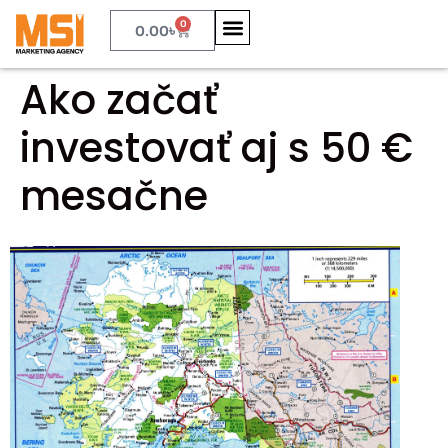
0
0.00
৳
Ako začať
investovať aj s 50 €
mesačne