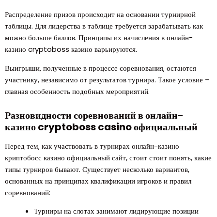
Распределение призов происходит на основании турнирной
таблицы. Для лидерства в таблице требуется зарабатывать как
можно больше баллов. Принципы их начисления в онлайн-
казино cryptoboss казино варьируются.
Выигрыши, полученные в процессе соревнования, остаются
участнику, независимо от результатов турнира. Такое условие –
главная особенность подобных мероприятий.
Разновидности соревнований в онлайн-
казино cryptoboss casino официальный
Перед тем, как участвовать в турнирах онлайн-казино
криптобосс казино официальный сайт, стоит стоит понять, какие
типы турниров бывают. Существует несколько вариантов,
основанных на принципах квалификации игроков и правил
соревнований:
Турниры на слотах занимают лидирующие позиции