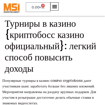
0
0.00
৳
Турниры в казино
{криптобосс казино
официальный}: легкий
способ повысить
доходы
Популярные турниры в казино casino cryptoboss дают
участникам шанс заработать больше без лишних вложений.
Мероприятия направлены на раздачу крупных подарков. Для
участия в розыгрыше достаточно делать обычные ставки в
знакомых видеослотах.