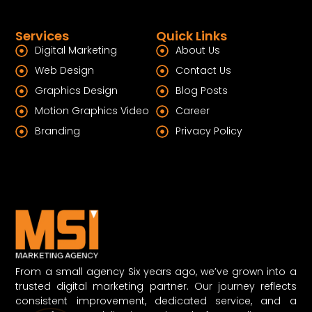
Services
Quick Links
Digital Marketing
About Us
Web Design
Contact Us
Graphics Design
Blog Posts
Motion Graphics Video
Career
Branding
Privacy Policy
From a small agency Six years ago, we’ve grown into a
trusted digital marketing partner. Our journey reflects
consistent improvement, dedicated service, and a