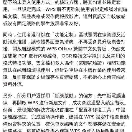
態下的未登入使用方式」的核取方塊，將其勾選並確定套
用。一旦設定完成，WPS 將不再強制使用者綁定帳號才能編
輯文檔、調整表格或製作簡報投影片。這對資訊安全較敏感
或沒有固定網路的學生族群非常友好。
同時，使用者還可以在「功能定制」區域關閉在線資源及活
動訊息推播，讓軟體界面更為清爽，不再受會員升級廣告打
擾。開啟離線模式的 WPS Office 繁體中文免費版，仍然支
援雙擊 PDF 進行內容編修、OCR 略讀文字識別以及常用的
格式轉換功能。雲文檔和多人協作（需聯網驗證）相關功能
無法在純離線環境使用，但針對單純在本機作業的使用者來
說，反而能保證文檔儲存在實體硬碟，不必擔心上傳雲端的
資料外流。
另外，部分用戶還採用「斷網啟動」的偏方：先中斷電腦連
線，再開啟 WPS 進行新建文件，成功會跳過登入鎖定階段。
然而，最穩健的解決方案仍首推在「配置和修復工具」中設
定離線標誌。完成這項操作後，建議在 WPS 設定中檢查自動
備份資料夾的位置，確保每次編輯的文件都能存儲在安全的
硬碟路徑。這篇終極教學不僅讓 WPS 免登入版權限照常開