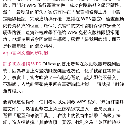
線，再開啟 WPS 進行新建文件，成功會跳過登入鎖定階段。
然而，最穩健的解決方案仍首推在「配置和修復工具」中設
定離線標誌。完成這項操作後，建議在 WPS 設定中檢查自動
備份資料夾的位置，確保每次編輯的文件都能存儲在安全的
硬碟路徑。這篇終極教學不僅讓 WPS 免登入版權限照常開
放，也讓使用者拿回軟體主導權，落實「是我用軟體，而不
是軟體用我」的獨立精神。
wps官网文档同步功能
許多初次接觸 WPS
Office 的使用者常在啟動軟體時感到困
惑，因為界面上有些功能按鍵呈現灰色，似乎被鎖住等待登
入。事實上，官方暗藏了一個貼心選項，讓人即使不登入、
不聯網，依然能完整使用所有基礎編輯功能——這就是「離線
兼容模式」。
要實現這個操作，使用者可以先開啟 WPS 程式（無須打開具
體文件），然後點擊右上角三條橫線或進入「全局設置」，
選擇「配置和修復工具」。在跳出的視窗中點擊「高級」按
鈕，進入後選擇「其他選項」頁簽。找到名為「兼容離線狀