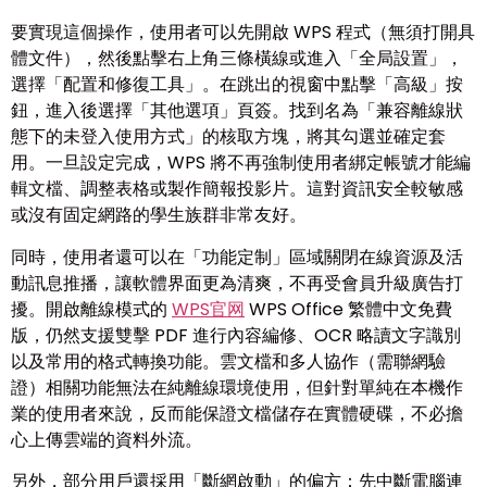
要實現這個操作，使用者可以先開啟 WPS 程式（無須打開具
體文件），然後點擊右上角三條橫線或進入「全局設置」，
選擇「配置和修復工具」。在跳出的視窗中點擊「高級」按
鈕，進入後選擇「其他選項」頁簽。找到名為「兼容離線狀
態下的未登入使用方式」的核取方塊，將其勾選並確定套
用。一旦設定完成，WPS 將不再強制使用者綁定帳號才能編
輯文檔、調整表格或製作簡報投影片。這對資訊安全較敏感
或沒有固定網路的學生族群非常友好。
同時，使用者還可以在「功能定制」區域關閉在線資源及活
動訊息推播，讓軟體界面更為清爽，不再受會員升級廣告打
擾。開啟離線模式的
WPS官网
WPS Office 繁體中文免費
版，仍然支援雙擊 PDF 進行內容編修、OCR 略讀文字識別
以及常用的格式轉換功能。雲文檔和多人協作（需聯網驗
證）相關功能無法在純離線環境使用，但針對單純在本機作
業的使用者來說，反而能保證文檔儲存在實體硬碟，不必擔
心上傳雲端的資料外流。
另外，部分用戶還採用「斷網啟動」的偏方：先中斷電腦連