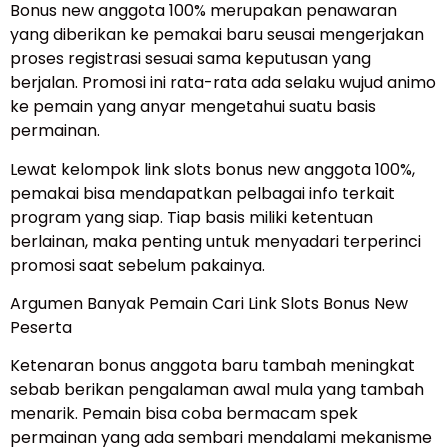
Bonus new anggota 100% merupakan penawaran
yang diberikan ke pemakai baru seusai mengerjakan
proses registrasi sesuai sama keputusan yang
berjalan. Promosi ini rata-rata ada selaku wujud animo
ke pemain yang anyar mengetahui suatu basis
permainan.
Lewat kelompok link slots bonus new anggota 100%,
pemakai bisa mendapatkan pelbagai info terkait
program yang siap. Tiap basis miliki ketentuan
berlainan, maka penting untuk menyadari terperinci
promosi saat sebelum pakainya.
Argumen Banyak Pemain Cari Link Slots Bonus New
Peserta
Ketenaran bonus anggota baru tambah meningkat
sebab berikan pengalaman awal mula yang tambah
menarik. Pemain bisa coba bermacam spek
permainan yang ada sembari mendalami mekanisme