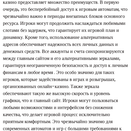
казино предоставляет множество преимуществ. В первую
очередь, это бесперебойный доступ к игровым автоматам, что
чрезвычайно важно в периоды внезапных блоков основного
ресурса. Игроки могут продолжить наслаждаться любимыми
слотами без задержек, что гарантирует их игровой план и
динамику. Кроме того, использование альтернативных
адресов обеспечивает надежность всех личных данных и
денежных средств. Все аккаунты и счета синхронизируются
между главным сайтом и его альтернативными зеркалами,
гарантируя неограниченную безопасность и доступ к личным
финансам в любое время . Это особо значимо для таких
игроков, которые задействованы в играх и розыгрышах,
организованных онлайн-казино. Также зеркала
обеспечивают такую же высокую скорость и уровень
графики, что и главный сайт. Игроки могут пользоваться
любыми возможностями и интерфейсом без снижения
качества, что делает игровой процесс исключительно
приятным комфортным. Это чрезвычайно значимо для
современных автоматов и игр с большими требованиями к