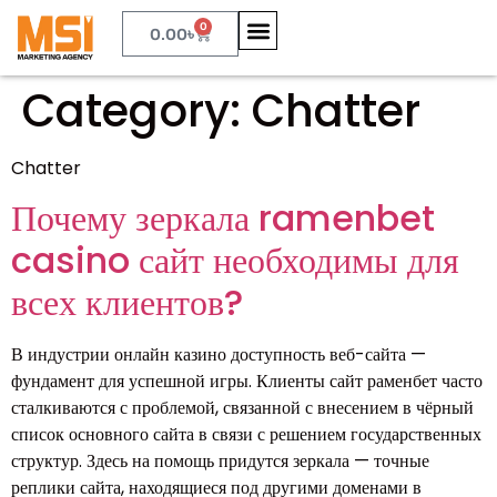
0
0.00
৳
Category:
Chatter
Chatter
Почему зеркала ramenbet
casino сайт необходимы для
всех клиентов?
В индустрии онлайн казино доступность веб-сайта —
фундамент для успешной игры. Клиенты сайт раменбет часто
сталкиваются с проблемой, связанной с внесением в чёрный
список основного сайта в связи с решением государственных
структур. Здесь на помощь придутся зеркала — точные
реплики сайта, находящиеся под другими доменами в