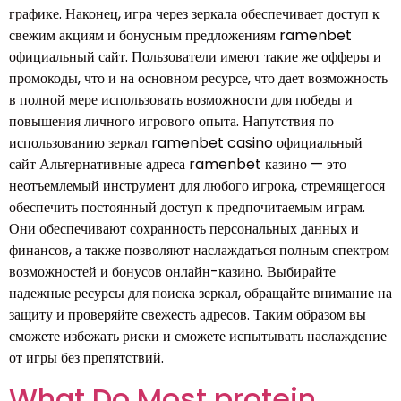
графике. Наконец, игра через зеркала обеспечивает доступ к
свежим акциям и бонусным предложениям ramenbet
официальный сайт. Пользователи имеют такие же офферы и
промокоды, что и на основном ресурсе, что дает возможность
в полной мере использовать возможности для победы и
повышения личного игрового опыта. Напутствия по
использованию зеркал ramenbet casino официальный
сайт Альтернативные адреса ramenbet казино — это
неотъемлемый инструмент для любого игрока, стремящегося
обеспечить постоянный доступ к предпочитаемым играм.
Они обеспечивают сохранность персональных данных и
финансов, а также позволяют наслаждаться полным спектром
возможностей и бонусов онлайн-казино. Выбирайте
надежные ресурсы для поиска зеркал, обращайте внимание на
защиту и проверяйте свежесть адресов. Таким образом вы
сможете избежать риски и сможете испытывать наслаждение
от игры без препятствий.
What Do Most protein