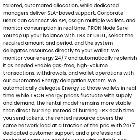
tailored, automated allocation, while dedicated
managers deliver SLA-based support. Corporate
users can connect via API, assign multiple wallets, and
monitor consumption in real time. TRON Node Servi
You top up your balance with TRX or USDT, select the
required amount and period, and the system
delegates resources directly to your wallet. We
monitor your energy 24/7 and automatically replenish
it as needed Enable gas-free, high-volume
transactions, withdrawals, and wallet operations with
our automated Energy delegation system. We
automatically delegate Energy to those wallets in real
time While TRON Energy prices fluctuate with supply
and demand, the rental model remains more stable
than direct burning. Instead of burning TRX each time
you send tokens, the rented resource covers the
same network load at a fraction of the pric With 24/7
dedicated customer support and a professional