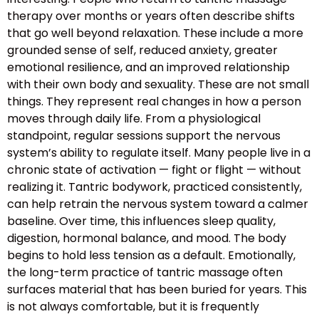
therapy over months or years often describe shifts
that go well beyond relaxation. These include a more
grounded sense of self, reduced anxiety, greater
emotional resilience, and an improved relationship
with their own body and sexuality. These are not small
things. They represent real changes in how a person
moves through daily life. From a physiological
standpoint, regular sessions support the nervous
system’s ability to regulate itself. Many people live in a
chronic state of activation — fight or flight — without
realizing it. Tantric bodywork, practiced consistently,
can help retrain the nervous system toward a calmer
baseline. Over time, this influences sleep quality,
digestion, hormonal balance, and mood. The body
begins to hold less tension as a default. Emotionally,
the long-term practice of tantric massage often
surfaces material that has been buried for years. This
is not always comfortable, but it is frequently