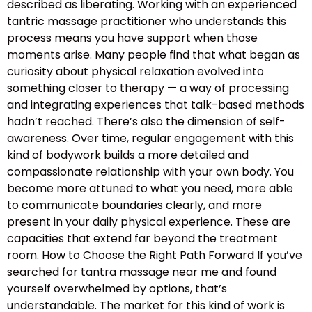
described as liberating. Working with an experienced
tantric massage practitioner who understands this
process means you have support when those
moments arise. Many people find that what began as
curiosity about physical relaxation evolved into
something closer to therapy — a way of processing
and integrating experiences that talk-based methods
hadn’t reached. There’s also the dimension of self-
awareness. Over time, regular engagement with this
kind of bodywork builds a more detailed and
compassionate relationship with your own body. You
become more attuned to what you need, more able
to communicate boundaries clearly, and more
present in your daily physical experience. These are
capacities that extend far beyond the treatment
room. How to Choose the Right Path Forward If you’ve
searched for tantra massage near me and found
yourself overwhelmed by options, that’s
understandable. The market for this kind of work is