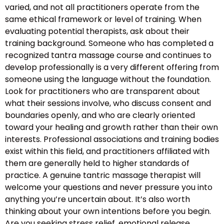
varied, and not all practitioners operate from the
same ethical framework or level of training. When
evaluating potential therapists, ask about their
training background. Someone who has completed a
recognized tantra massage course and continues to
develop professionally is a very different offering from
someone using the language without the foundation.
Look for practitioners who are transparent about
what their sessions involve, who discuss consent and
boundaries openly, and who are clearly oriented
toward your healing and growth rather than their own
interests. Professional associations and training bodies
exist within this field, and practitioners affiliated with
them are generally held to higher standards of
practice. A genuine tantric massage therapist will
welcome your questions and never pressure you into
anything you’re uncertain about. It’s also worth
thinking about your own intentions before you begin.
Are you seeking stress relief, emotional release,